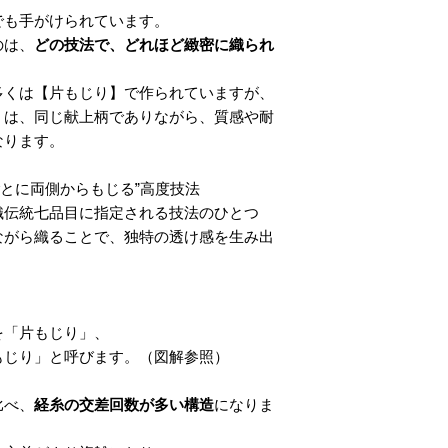
でも手がけられています。
のは、
どの技法で、どれほど緻密に織られ
多くは【片もじり】で作られていますが、
】は、同じ献上柄でありながら、質感や耐
なります。
度ごとに両側からもじる”高度技法
織伝統七品目に指定される技法のひとつ
ながら織ることで、独特の透け感を生み出
、
を「片もじり」、
もじり」と呼びます。（図解参照）
比べ、
経糸の交差回数が多い構造
になりま