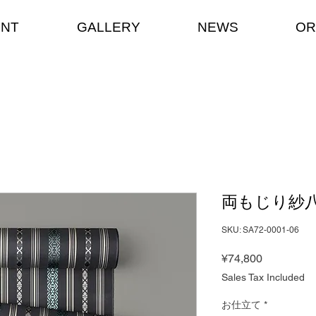
ENT
GALLERY
NEWS
OR
両もじり紗
SKU: SA72-0001-06
Price
¥74,800
Sales Tax Included
お仕立て
*