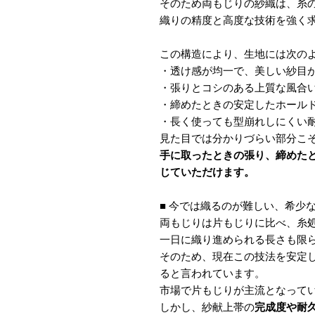
そのため両もじりの紗織は、糸
織りの精度と高度な技術を強く
この構造により、生地には次の
・透け感が均一で、美しい紗目
・張りとコシのある上質な風合
・締めたときの安定したホール
・長く使っても型崩れしにくい
見た目では分かりづらい部分こ
手に取ったときの張り、締めた
じていただけます。
■ 今では織るのが難しい、希少
両もじりは片もじりに比べ、糸
一日に織り進められる長さも限
そのため、現在この技法を安定
ると言われています。
市場で片もじりが主流となって
しかし、紗献上帯の
完成度や耐