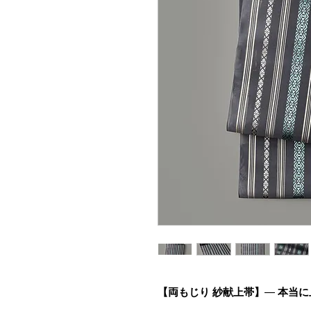
【両もじり 紗献上帯】
—
本当に