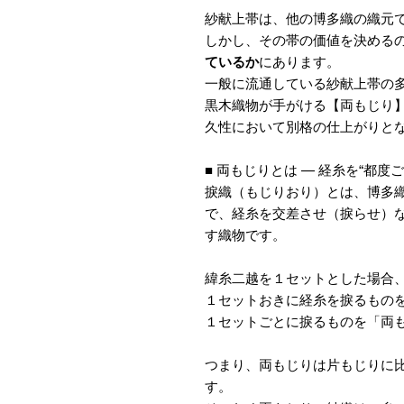
紗献上帯は、他の博多織の織元
しかし、その帯の価値を決める
ているか
にあります。
一般に流通している紗献上帯の
黒木織物が手がける【両もじり
久性において別格の仕上がりと
■ 両もじりとは — 経糸を“都
捩織（もじりおり）とは、博多
で、経糸を交差させ（捩らせ）
す織物です。
緯糸二越を１セットとした場合
１セットおきに経糸を捩るもの
１セットごとに捩るものを「両
つまり、両もじりは片もじりに
す。