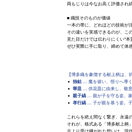
両もじりは今なお高く評価され
■ 織技そのものが価値
一本の帯に、どれほどの技術が
その違いを実感できるのが、こ
見た目だけでは伝わりにくい“本
ぜひ実際に手に取り、締めて体
【博多織を象徴する献上柄は、
独鈷
… 魔を祓い、悟りへ導
華皿
… 供花皿に由来し、敬
親子縞
… 親が子を守る姿。
孝行縞
… 子が親を慕う姿。
これらを絶え間なく繋ぎ、永遠
それが、格式ある「博多献上柄
古より受け継がれた想いは、現