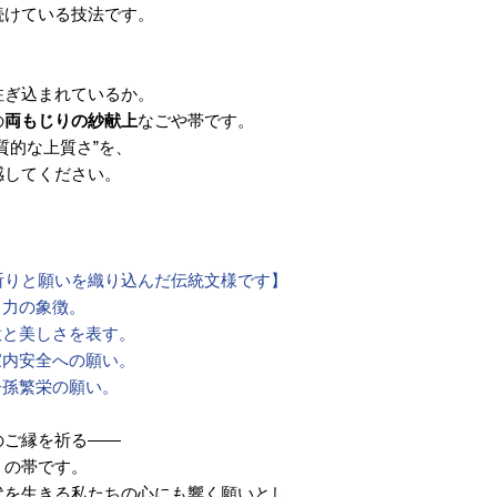
続けている技法です。
注ぎ込まれているか。
の
両もじりの紗献上
なごや帯です。
質的な上質さ”を、
感してください。
祈りと願いを織り込んだ伝統文様です】
く力の象徴。
意と美しさを表す。
家内安全への願い。
子孫繁栄の願い。
のご縁を祈る――
」の帯です。
代を生きる私たちの心にも響く願いとし