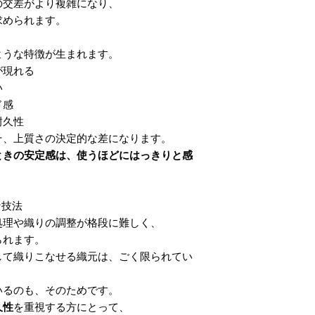
の交差がより複雑になり、
求められます。
ような特徴が生まれます。
が現れる
い
ド感
耐久性
そ、上質さの決定的な差になります。
ときの安定感は、使うほどにはっきりと感
な技法
処理や織りの調整が格段に難しく、
られます。
して織りこなせる織元は、ごく限られてい
いるのも、そのためです。
久性
を重視する方にとって、