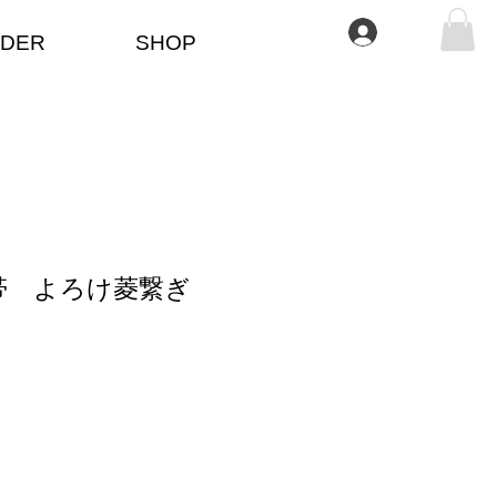
Log In
DER
SHOP
帯 よろけ菱繋ぎ
）