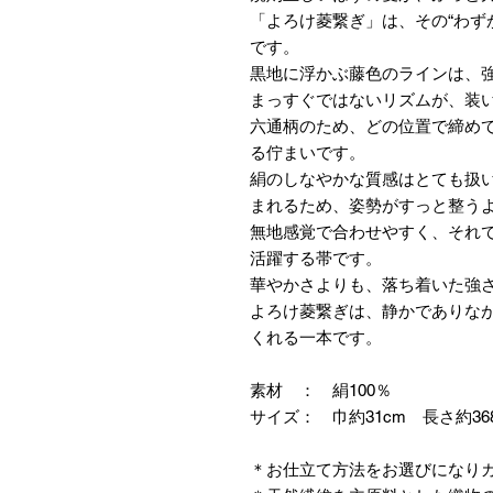
「よろけ菱繋ぎ」は、その“わず
です。
黒地に浮かぶ藤色のラインは、
まっすぐではないリズムが、装
六通柄のため、どの位置で締め
る佇まいです。
絹のしなやかな質感はとても扱
まれるため、姿勢がすっと整う
無地感覚で合わせやすく、それで
活躍する帯です。
華やかさよりも、落ち着いた強
よろけ菱繋ぎは、静かでありな
くれる一本です。
素材 ： 絹100％
サイズ： 巾約31cm 長さ約36
＊お仕立て方法をお選びになり