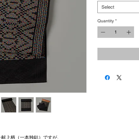
Select
Quantity
*
」
た献上柄（一本独鈷）ですが、