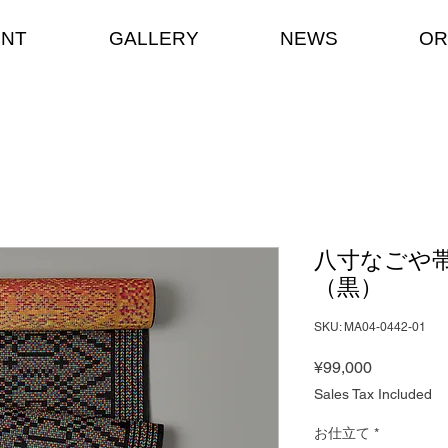
ENT
GALLERY
NEWS
OR
八寸なごや
（黒）
SKU: MA04-0442-01
Price
¥99,000
Sales Tax Included
お仕立て
*