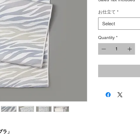
お仕立て
*
Select
Quantity
*
ブラ」