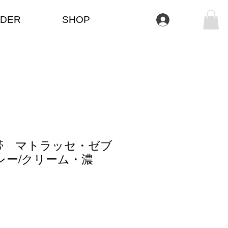
DER
SHOP
Log In
帯 マトラッセ・ゼブ
レー/クリーム・濃