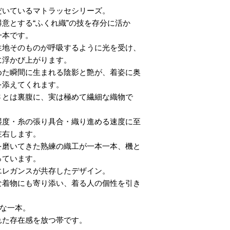
だいているマトラッセシリーズ。
意とする“ふくれ織”の技を存分に活か
一本です。
生地そのものが呼吸するように光を受け、
に浮かび上がります。
めた瞬間に生まれる陰影と艶が、着姿に奥
を添えてくれます。
さとは裏腹に、実は極めて繊細な織物で
湿度・糸の張り具合・織り進める速度に至
左右します。
を磨いてきた熟練の織工が一本一本、機と
っています。
エレガンスが共存したデザイン。
な着物にも寄り添い、着る人の個性を引き
別な一本。
れた存在感を放つ帯です。