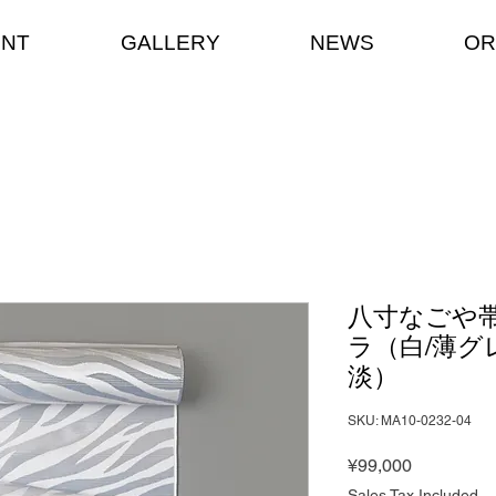
ENT
GALLERY
NEWS
OR
八寸なごや
ラ（白/薄グ
淡）
SKU: MA10-0232-04
Price
¥99,000
Sales Tax Included