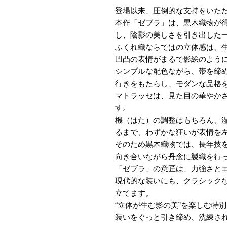
登場以来、圧倒的な支持をいた
本作「ゼブラ」は、黒木織物が得
し、陰影の美しさを引き出した
ふくれ織ならではの立体感は、
凹凸の表情がまるで影絵のよう
シンプルな配色ながら、帯を締
行きをもたらし、モダンな品格
マトラッセは、見た目の華やか
す。
機（はた）の調整はもちろん、
るまで、わずかな狂いが表情を
そのため黒木織物では、長年技
向き合いながら丹念に製織を行
「ゼブラ」の意匠は、力強さと
現代的な装いにも、クラシック
立てます。
“立体が生む影の美”を楽しむ特
装いをぐっと引き締め、洗練さ