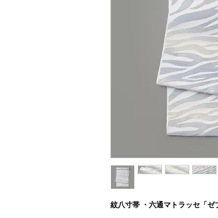
紋八寸帯 ・六通マトラッセ「ゼ