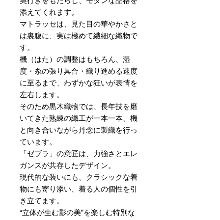
奥行きをもたらし、モダンな品格を
添えてくれます。
マトラッセは、見た目の華やかさと
は裏腹に、実は極めて繊細な織物で
す。
機（はた）の調整はもちろん、湿
度・糸の張り具合・織り進める速度
に至るまで、わずかな狂いが表情を
左右します。
そのため黒木織物では、長年技を磨
いてきた熟練の織工が一本一本、機
と向き合いながら丹念に製織を行っ
ています。
「ゼブラ」の意匠は、力強さとエレ
ガンスが共存したデザイン。
現代的な装いにも、クラシックな着
物にも寄り添い、着る人の個性を引
き立てます。
“立体が生む影の美”を楽しむ特別な