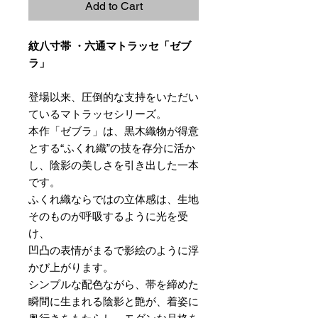
Add to Cart
紋八寸帯 ・六通マトラッセ「ゼブ
ラ」
登場以来、圧倒的な支持をいただい
ているマトラッセシリーズ。
本作「ゼブラ」は、黒木織物が得意
とする“ふくれ織”の技を存分に活か
し、陰影の美しさを引き出した一本
です。
ふくれ織ならではの立体感は、生地
そのものが呼吸するように光を受
け、
凹凸の表情がまるで影絵のように浮
かび上がります。
シンプルな配色ながら、帯を締めた
瞬間に生まれる陰影と艶が、着姿に