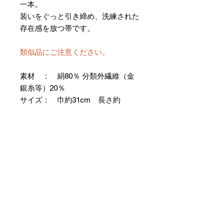
一本。
装いをぐっと引き締め、洗練された
存在感を放つ帯です。
類似品にご注意ください。
素材 ： 絹80％ 分類外繊維（金
銀糸等）20％
サイズ： 巾約31cm 長さ約
368cm
＊お仕立て方法をお選びになりカー
トへお進みください。
＊天然繊維を主原料とした織物の
為、サイズには誤差を生じます。
あらかじめご了承ください。
【予約購入と表示されている時】