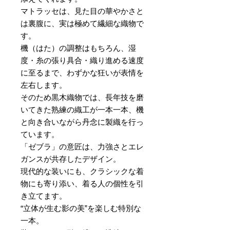
マトラッセは、見た目の華やかさと
は裏腹に、実は極めて繊細な織物で
す。
機（はた）の調整はもちろん、湿
度・糸の張り具合・織り進める速度
に至るまで、わずかな狂いが表情を
左右します。
そのため黒木織物では、長年技を磨
いてきた熟練の織工が一本一本、機
と向き合いながら丹念に製織を行っ
ています。
「ゼブラ」の意匠は、力強さとエレ
ガンスが共存したデザイン。
現代的な装いにも、クラシックな着
物にも寄り添い、着る人の個性を引
き立てます。
“立体が生む影の美”を楽しむ特別な
一本。