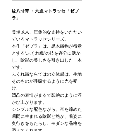
紋八寸帯 ・六通マトラッセ「ゼブ
ラ」
登場以来、圧倒的な支持をいただい
ているマトラッセシリーズ。
本作「ゼブラ」は、黒木織物が得意
とする“ふくれ織”の技を存分に活か
し、陰影の美しさを引き出した一本
です。
ふくれ織ならではの立体感は、生地
そのものが呼吸するように光を受
け、
凹凸の表情がまるで影絵のように浮
かび上がります。
シンプルな配色ながら、帯を締めた
瞬間に生まれる陰影と艶が、着姿に
奥行きをもたらし、モダンな品格を
添えてくれます。