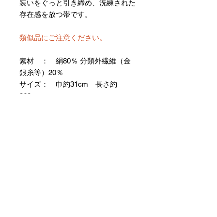
装いをぐっと引き締め、洗練された
存在感を放つ帯です。
類似品にご注意ください。
素材 ： 絹80％ 分類外繊維（金
銀糸等）20％
サイズ： 巾約31cm 長さ約
368cm
＊お仕立て方法をお選びになりカー
トへお進みください。
＊天然繊維を主原料とした織物の
為、サイズには誤差を生じます。
あらかじめご了承ください。
【予約購入と表示されている時】
在庫切れの場合に「予約購入」に切