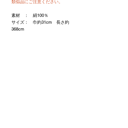
類似品にご注意ください。
素材 ： 絹100％
サイズ： 巾約31cm 長さ約
368cm
＊お仕立て方法をお選びになりカー
トへお進みください。
＊天然繊維を主原料とした織物の
為、サイズには誤差を生じます。
あらかじめご了承ください。
【予約購入と表示されている時】
在庫切れの場合に「予約購入」に切
り替わります。
そのままカートにお進みいただきご
購入いただきますと
受注生産させていただきます。