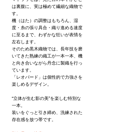
は裏腹に、実は極めて繊細な織物で
す。
機（はた）の調整はもちろん、湿
度・糸の張り具合・織り進める速度
に至るまで、わずかな狂いが表情を
左右します。
そのため黒木織物では、長年技を磨
いてきた熟練の織工が一本一本、機
と向き合いながら丹念に製織を行っ
ています。
「レオパード」は個性的で力強さを
楽しめるデザイン。
“立体が生む影の美”を楽しむ特別な
一本。
装いをぐっと引き締め、洗練された
存在感を放つ帯です。