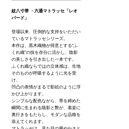
紋八寸帯 ・六通マトラッセ「レオ
パード」
登場以来、圧倒的な支持をいただい
ているマトラッセシリーズ。
本作は、黒木織物が得意とする“ふ
くれ織”の技を存分に活かし、陰影
の美しさを引き出した一本です。
ふくれ織ならではの立体感は、生地
そのものが呼吸するように光を受
け、
凹凸の表情がまるで影絵のように浮
かび上がります。
シンプルな配色ながら、帯を締めた
瞬間に生まれる陰影と艶が、着姿に
奥行きをもたらし、モダンな品格を
添えてくれます。
マトラッセは、見た目の華やかさと