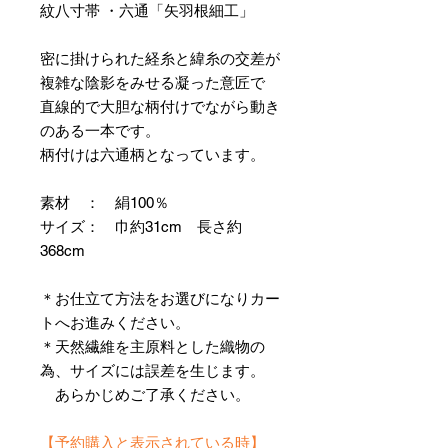
紋八寸帯 ・六通「矢羽根細工」
密に掛けられた経糸と緯糸の交差が
複雑な陰影をみせる凝った意匠で
直線的で大胆な柄付けでながら動き
のある一本です。
柄付けは六通柄となっています。
素材 ： 絹100％
サイズ： 巾約31cm 長さ約
368cm
＊お仕立て方法をお選びになりカー
トへお進みください。
＊天然繊維を主原料とした織物の
為、サイズには誤差を生じます。
あらかじめご了承ください。
【予約購入と表示されている時】