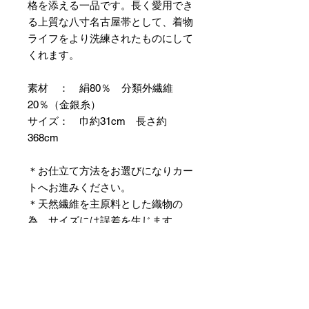
格を添える一品です。長く愛用でき
る上質な八寸名古屋帯として、着物
ライフをより洗練されたものにして
くれます。
素材 ： 絹80％ 分類外繊維
20％（金銀糸）
サイズ： 巾約31cm 長さ約
368cm
＊お仕立て方法をお選びになりカー
トへお進みください。
＊天然繊維を主原料とした織物の
為、サイズには誤差を生じます。
あらかじめご了承ください。
【予約購入と表示されている時】
在庫切れの場合に「予約購入」に切