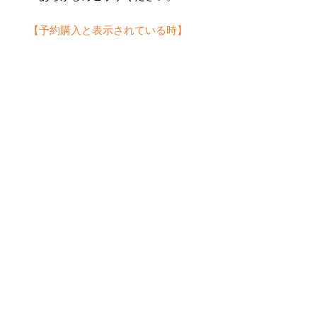
【予約購入と表示されている時】
在庫切れの場合に「予約購入」に切
り替わります。
そのままカートにお進みいただきご
購入いただきますと
受注生産させていただきます。
約１ヶ月～２ヶ月ほどの制作期間を
いただきますが、
新たに織り上げて納品させていただ
きます。
No Reviews Yet
Share your thoughts. Be the first to
leave a review.