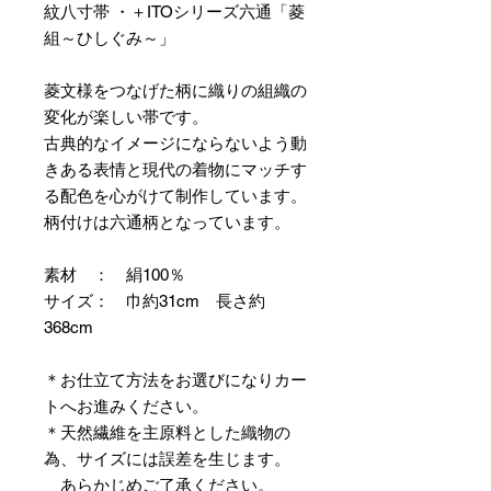
紋八寸帯 ・＋ITOシリーズ六通「菱
組～ひしぐみ～」
菱文様をつなげた柄に織りの組織の
変化が楽しい帯です。
古典的なイメージにならないよう動
きある表情と現代の着物にマッチす
る配色を心がけて制作しています。
柄付けは六通柄となっています。
素材 ： 絹100％
サイズ： 巾約31cm 長さ約
368cm
＊お仕立て方法をお選びになりカー
トへお進みください。
＊天然繊維を主原料とした織物の
為、サイズには誤差を生じます。
あらかじめご了承ください。