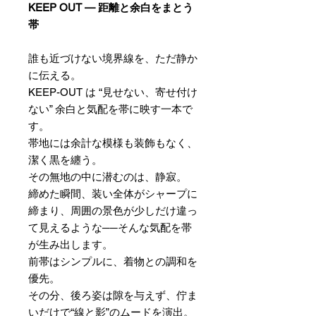
KEEP OUT — 距離と余白をまとう
帯
誰も近づけない境界線を、ただ静か
に伝える。
KEEP-OUT は “見せない、寄せ付け
ない” 余白と気配を帯に映す一本で
す。
帯地には余計な模様も装飾もなく、
潔く黒を纏う。
その無地の中に潜むのは、静寂。
締めた瞬間、装い全体がシャープに
締まり、周囲の景色が少しだけ違っ
て見えるような──そんな気配を帯
が生み出します。
前帯はシンプルに、着物との調和を
優先。
その分、後ろ姿は隙を与えず、佇ま
いだけで“線と影”のムードを演出。