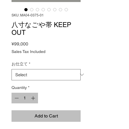
SKU: MA04-0375-01
八寸なごや帯 KEEP
OUT
Price
¥99,000
Sales Tax Included
お仕立て
*
Quantity
*
Add to Cart