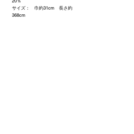
20％
サイズ： 巾約31cm 長さ約
368cm
＊お仕立て方法をお選びになりカー
トへお進みください。
＊天然繊維を主原料とした織物の
為、サイズには誤差を生じます。
あらかじめご了承ください。
【予約購入と表示されている時】
在庫切れの場合に「予約購入」に切
り替わります。
そのままカートにお進みいただきご
購入いただきますと
受注生産させていただきます。
約１ヶ月～２ヶ月ほどの制作期間を
いただきますが、