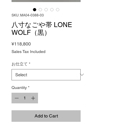
SKU: MA04-0388-03
八寸なごや帯 LONE
WOLF（黒）
Price
¥118,800
Sales Tax Included
お仕立て
*
Quantity
*
Add to Cart