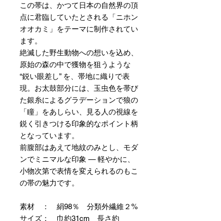
この帯は、かつて日本の自然界の頂
点に君臨していたとされる「ニホン
オオカミ」をテーマに制作されてい
ます。
絶滅した野生動物への想いを込め、
原始の森の中で獲物を狙うような
“鋭い眼差し” を、帯地に織りで表
現。お太鼓部分には、玉虫色を帯び
た銀糸によるグラデーションで狼の
「瞳」をあしらい、見る人の視線を
鋭く引きつける印象的なポイント柄
となっています。
前腹部はあえて地紋のみとし、モダ
ンでミニマルな印象 — 軽やかに、
小物次第で表情を変えられるのもこ
の帯の魅力です。
素材 ： 絹98％ 分類外繊維２%
サイズ： 巾約31cm 長さ約