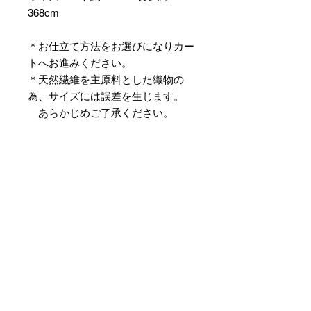
368cm
＊お仕立て方法をお選びになりカー
トへお進みください。
＊天然繊維を主原料とした織物の
為、サイズには誤差を生じます。
あらかじめご了承ください。
【予約購入と表示されている時】
在庫切れの場合に「予約購入」に切
り替わります。
そのままカートにお進みいただきご
購入いただきますと
受注生産させていただきます。
約１ヶ月～２ヶ月ほどの制作期間を
いただきますが、
新たに織り上げて納品させていただ