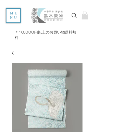
ME
NU
＊10,000円以上のお買い物送料無
料