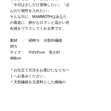
「今日は少しだけ冒険したい」「ほ
んのり個性を入れたい」
そんな日に、MAMMOTHはあなた
の着姿に、静かなロマンと温かい存
在感をプラスしてくれる帯です。
素材 ： 絹80％ 分類外繊維
20％
サイズ： 巾約31cm 長さ約
368cm
＊お仕立て方法をお選びになりカー
トへお進みください。
＊天然繊維を主原料とした織物の
為、サイズには誤差を生じます。
あらかじめご了承ください。
【予約購入と表示されている時】