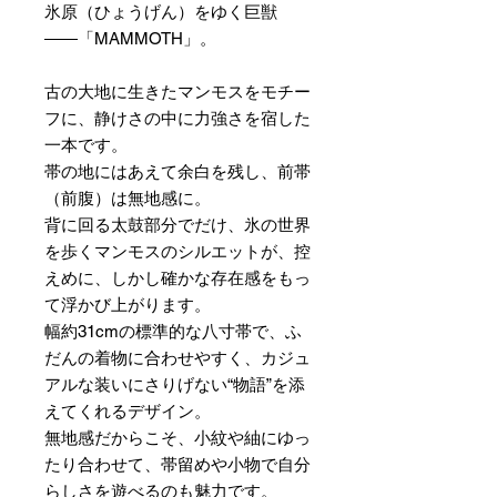
氷原（ひょうげん）をゆく巨獣
――「MAMMOTH」。
古の大地に生きたマンモスをモチー
フに、静けさの中に力強さを宿した
一本です。
帯の地にはあえて余白を残し、前帯
（前腹）は無地感に。
背に回る太鼓部分でだけ、氷の世界
を歩くマンモスのシルエットが、控
えめに、しかし確かな存在感をもっ
て浮かび上がります。
幅約31cmの標準的な八寸帯で、ふ
だんの着物に合わせやすく、カジュ
アルな装いにさりげない“物語”を添
えてくれるデザイン。
無地感だからこそ、小紋や紬にゆっ
たり合わせて、帯留めや小物で自分
らしさを遊べるのも魅力です。