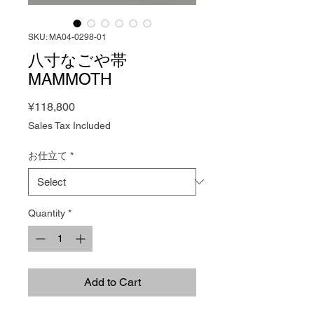
SKU: MA04-0298-01
八寸なごや帯
MAMMOTH
Price
¥118,800
Sales Tax Included
お仕立て
*
Quantity
*
Add to Cart