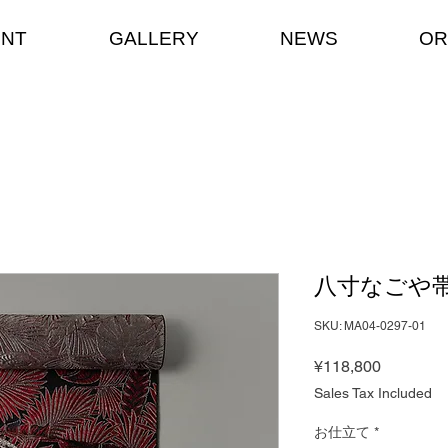
ENT
GALLERY
NEWS
OR
八寸なごや帯 
SKU: MA04-0297-01
Price
¥118,800
Sales Tax Included
お仕立て
*