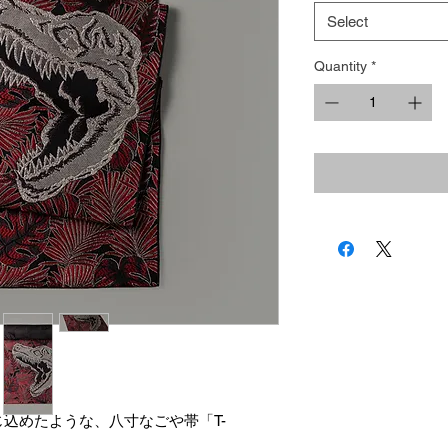
Select
Quantity
*
込めたような、八寸なごや帯「T-