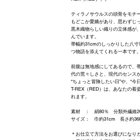
ティラノサウルスの頭骨をモチ
もどこか愛嬌があり、思わずじ
黒木織物らしい織りの立体感が、
んでいます。
帯幅約31cmのしっかりした八
つ物語を添えてくれる一本です
前腹は無地感にしてあるので、
代の荒々しさと、現代のセンス
“ちょっと冒険したい日”や、“今
T-REX（RED）は、あなたの
れます。
素材 ： 絹80％ 分類外繊維2
サイズ： 巾約31cm 長さ約36
＊お仕立て方法をお選びになり