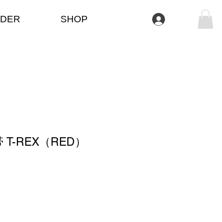
DER
SHOP
Log In
T-REX（RED）