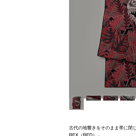
古代の地響きをそのまま帯に閉じ
REX（RED）」。