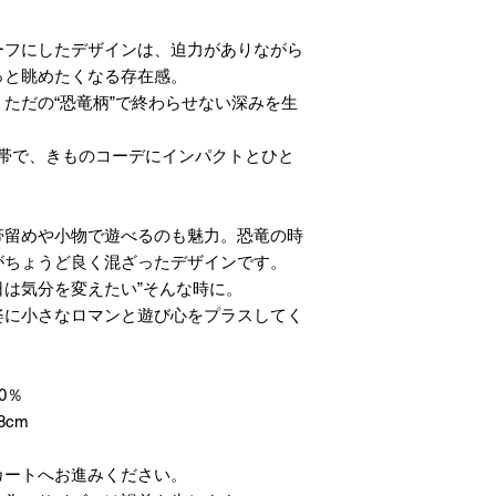
ーフにしたデザインは、迫力がありながら
っと眺めたくなる存在感。
ただの“恐竜柄”で終わらせない深みを生
寸帯で、きものコーデにインパクトとひと
。
帯留めや小物で遊べるのも魅力。恐竜の時
がちょうど良く混ざったデザインです。
日は気分を変えたい”そんな時に。
着姿に小さなロマンと遊び心をプラスしてく
0％
8cm
カートへお進みください。