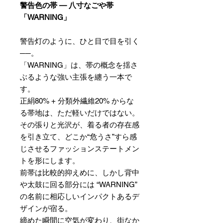
警告色の帯 — 八寸なごや帯
「WARNING」
警告灯のように、ひと目で目を引く
──。
「WARNING」は、帯の概念を揺さ
ぶるような強い主張を纏う一本で
す。
正絹80% + 分類外繊維20% からな
る帯地は、ただ軽いだけではない。
その張りと光沢が、着る者の存在感
を引き立て、どこか“危うさ”すら感
じさせるファッションステートメン
トを形にします。
前帯は比較的抑えめに、しかし背中
や太鼓に回る部分には “WARNING”
の名前に相応しいインパクトあるデ
ザインが宿る。
締めた瞬間に空気が変わり、街なか