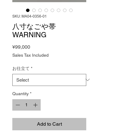
SKU: MA04-0356-01
八寸なごや帯
WARNING
Price
¥99,000
Sales Tax Included
お仕立て
*
Quantity
*
Add to Cart