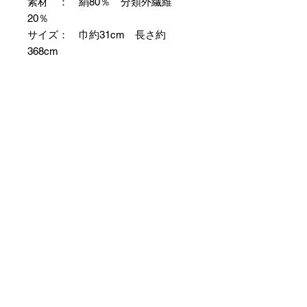
素材 ： 絹80％ 分類外繊維
20％
サイズ： 巾約31cm 長さ約
368cm
＊お仕立て方法をお選びになりカー
トへお進みください。
＊天然繊維を主原料とした織物の
為、サイズには誤差を生じます。
あらかじめご了承ください。
【予約購入と表示されている時】
在庫切れの場合に「予約購入」に切
り替わります。
そのままカートにお進みいただきご
購入いただきますと
受注生産させていただきます。
約１ヶ月～２ヶ月ほどの制作期間を