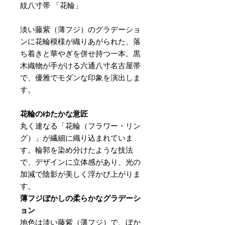
紋八寸帯 「花輪」
淡い藤紫（薄フジ）のグラデーショ
ンに花輪模様が織りあがられた、落
ち着きと華やぎを併せ持つ一本。黒
木織物が手がける六通八寸名古屋帯
で、優雅でモダンな印象を演出しま
す。
花輪のゆたかな意匠
丸く連なる「花輪（フラワー・リン
グ）」が繊細に織り込まれていま
す。輪郭を染め分けたような技法
で、デザインに立体感があり、光の
加減で陰影が美しく浮かび上がりま
す。
薄フジぼかしの柔らかなグラデーシ
ョン
地色は淡い藤紫（薄フジ）で、ぼか