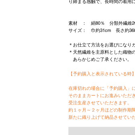
り締まる感触で、長時間の着用
素材 ： 絹80％ 分類外繊維2
サイズ： 巾約31cm 長さ約36
＊お仕立て方法をお選びになり
＊天然繊維を主原料とした織物
あらかじめご了承ください。
【予約購入と表示されている時
在庫切れの場合に「予約購入」
そのままカートにお進みいただ
受注生産させていただきます。
約１ヶ月～２ヶ月ほどの制作期
新たに織り上げて納品させてい