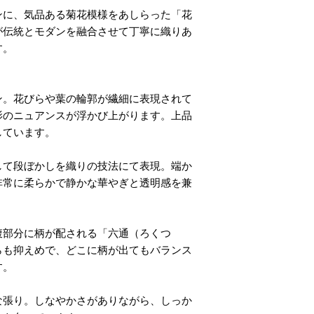
ンに、気品ある菊花模様をあしらった「花
が伝統とモダンを融合させて丁寧に織りあ
す。
ン。花びらや葉の輪郭が繊細に表現されて
影のニュアンスが浮かび上がります。上品
しています。
して段ぼかしを織りの技法にて表現。端か
非常に柔らかで静かな華やぎと透明感を兼
腹部分に柄が配される「六通（ろくつ
らも抑えめで、どこに柄が出てもバランス
す。
な張り。しなやかさがありながら、しっか