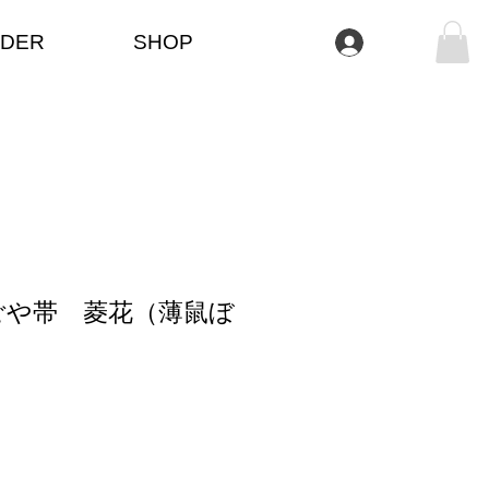
DER
SHOP
Log In
ごや帯 菱花（薄鼠ぼ