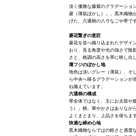
淡く優雅な藤紫のグラデーショ
菱（薄鼠ぼかし）」。黒木織物
げた、六通柄の八寸なごや帯で
菱花繋ぎの意匠
菱花を並べ織り込まれたデザイ
おり、見る角度や光の強さで陰
さと、格調の高さを帯に映し出
薄フジのぼかし地
地色は淡いグレー（薄鼠）、そ
ら中央へ移るグラデーションが
ね備えています。
六通柄の構成
帯全体ではなく、主にお太鼓や
う）」柄。華やかさはありなが
よくまとまり、上品さを保ちま
快適な締め心地
黒木織物ならではの軽さと適度