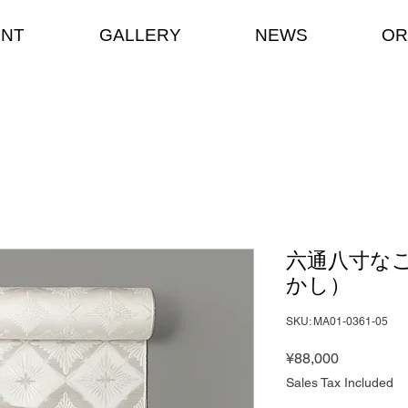
ENT
GALLERY
NEWS
OR
六通八寸な
かし）
SKU: MA01-0361-05
Price
¥88,000
Sales Tax Included