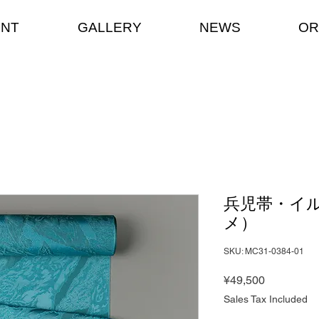
ENT
GALLERY
NEWS
OR
兵児帯・イル
メ）
SKU: MC31-0384-01
Price
¥49,500
Sales Tax Included