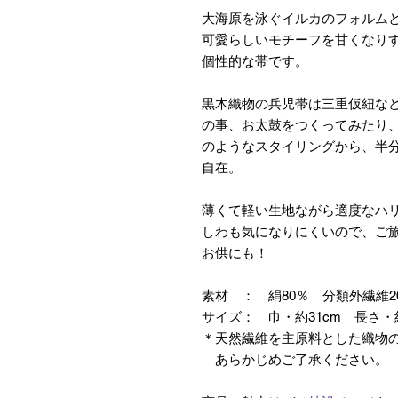
大海原を泳ぐイルカのフォルム
可愛らしいモチーフを甘くなり
個性的な帯です。
黒木織物の兵児帯は三重仮紐な
の事、お太鼓をつくってみたり
のようなスタイリングから、半
自在。
薄くて軽い生地ながら適度なハ
しわも気になりにくいので、ご
お供にも！
素材 ： 絹80％ 分類外繊維
サイズ： 巾・約31cm 長さ・約
＊天然繊維を主原料とした織物
あらかじめご了承ください。