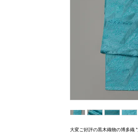
大変ご好評の黒木織物の博多織 "