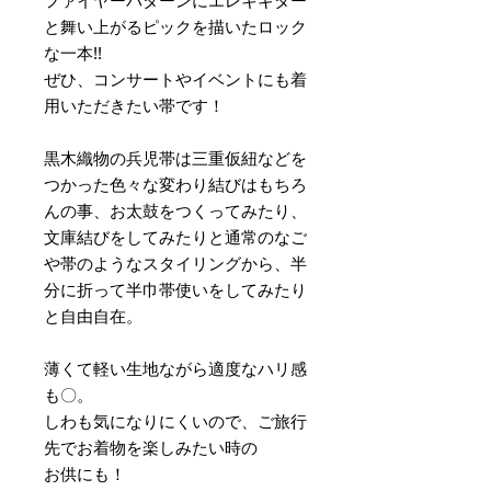
ファイヤーパターンにエレキギター
と舞い上がるピックを描いたロック
な一本!!
ぜひ、コンサートやイベントにも着
用いただきたい帯です！
黒木織物の兵児帯は三重仮紐などを
つかった色々な変わり結びはもちろ
んの事、お太鼓をつくってみたり、
文庫結びをしてみたりと通常のなご
や帯のようなスタイリングから、半
分に折って半巾帯使いをしてみたり
と自由自在。
薄くて軽い生地ながら適度なハリ感
も〇。
しわも気になりにくいので、ご旅行
先でお着物を楽しみたい時の
お供にも！