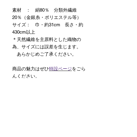
素材 ： 絹80％ 分類外繊維
20％（金銀糸・ポリエステル等）
サイズ： 巾・約31cm 長さ・約
430cm以上
＊天然繊維を主原料とした織物の
為、サイズには誤差を生じます。
あらかじめご了承ください。
商品の魅力はぜひ
特設ページ
をごら
んください。
【予約購入と表示されている時】
在庫切れの場合に「予約購入」に切
り替わります。
そのままカートにお進みいただきご
購入いただきますと
受注生産させていただきます。