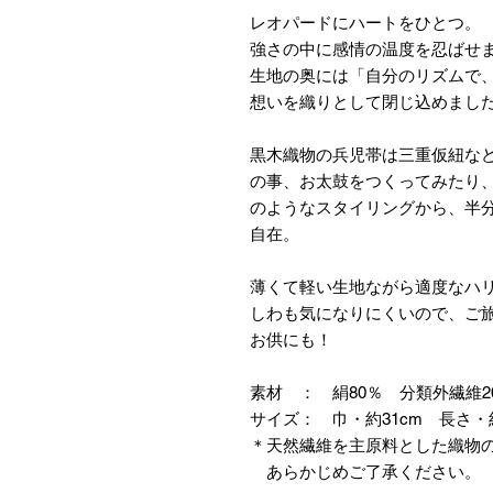
レオパードにハートをひとつ。
強さの中に感情の温度を忍ばせ
生地の奥には「自分のリズムで
想いを織りとして閉じ込めまし
黒木織物の兵児帯は三重仮紐な
の事、お太鼓をつくってみたり
のようなスタイリングから、半
自在。
薄くて軽い生地ながら適度なハ
しわも気になりにくいので、ご
お供にも！
素材 ： 絹80％ 分類外繊維
サイズ： 巾・約31cm 長さ・約
＊天然繊維を主原料とした織物
あらかじめご了承ください。