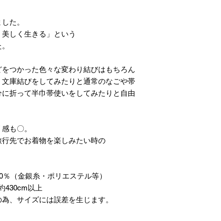
ました。
、美しく生きる」という
た。
どをつかった色々な変わり結びはもちろん
、文庫結びをしてみたりと通常のなごや帯
分に折って半巾帯使いをしてみたりと自由
リ感も〇。
旅行先でお着物を楽しみたい時の
20％（金銀糸・ポリエステル等）
430cm以上
の為、サイズには誤差を生じます。