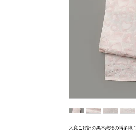
大変ご好評の黒木織物の博多織 "