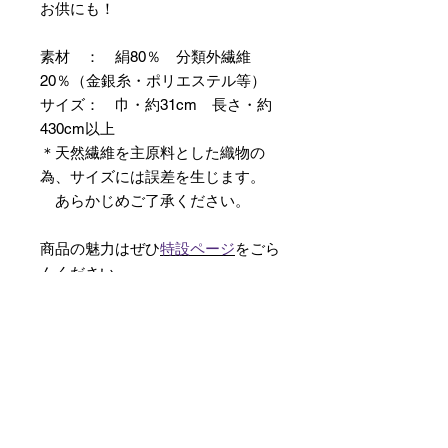
お供にも！
素材 ： 絹80％ 分類外繊維
20％（金銀糸・ポリエステル等）
サイズ： 巾・約31cm 長さ・約
430cm以上
＊天然繊維を主原料とした織物の
為、サイズには誤差を生じます。
あらかじめご了承ください。
商品の魅力はぜひ
特設ページ
をごら
んください。
【予約購入と表示されている時】
在庫切れの場合に「予約購入」に切
り替わります。
そのままカートにお進みいただきご
購入いただきますと