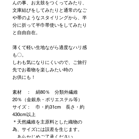
んの事、お太鼓をつくってみたり、
文庫結びをしてみたりと通常のなご
や帯のようなスタイリングから、半
分に折って半巾帯使いをしてみたり
と自由自在。
薄くて軽い生地ながら適度なハリ感
も〇。
しわも気になりにくいので、ご旅行
先でお着物を楽しみたい時の
お供にも！
素材 ： 絹80％ 分類外繊維
20％（金銀糸・ポリエステル等）
サイズ： 巾・約31cm 長さ・約
430cm以上
＊天然繊維を主原料とした織物の
為、サイズには誤差を生じます。
あらかじめご了承ください。