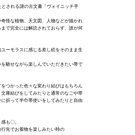
たとされる謎の古文書「ヴォイニッチ手
や奇怪な植物、天文図、人物などが描かれ
るまで完全には解読されておらず、誰が何
。
的ユーモラスに感じる差し絵をそのまま生
いを馳せながら楽しんでいただきたい帯で
どをつかった色々な変わり結びはもちろん
、文庫結びをしてみたりと通常のなごや帯
分に折って半巾帯使いをしてみたりと自由
リ感も〇。
旅行先でお着物を楽しみたい時の