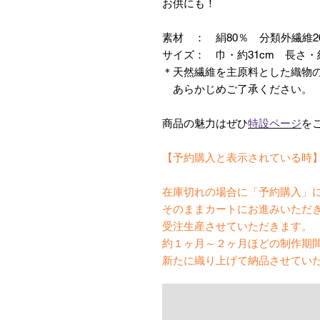
お供にも！
素材 ： 絹80％ 分類外繊維
サイズ： 巾・約31cm 長さ・約
＊天然繊維を主原料とした織物
あらかじめご了承ください。
商品の魅力はぜひ
特設ページ
を
【予約購入と表示されている時
在庫切れの場合に「予約購入」
そのままカートにお進みいただ
受注生産させていただきます。
約１ヶ月～２ヶ月ほどの制作期
新たに織り上げて納品させてい