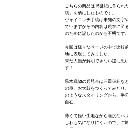
こちらの商品は15世紀に作られ
稿」を柄にしたものです。
ヴォイニッチ手稿は未知の文字
ていますがその内容は現在に至
のために記したのかも不明です
今回は様々なページの中で比較
地に表現してみました。
未だ人類が解明できない謎に思
す！
黒木織物の兵児帯は三重仮紐な
の事、お太鼓をつくってみたり
のようなスタイリングから、半
自在。
薄くて軽い生地ながら適度なハ
しわも気になりにくいので、ご