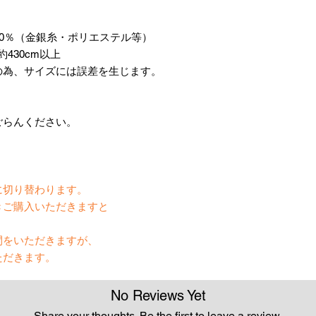
20％（金銀糸・ポリエステル等）
430cm以上
の為、サイズには誤差を生じます。
ごらんください。
】
に切り替わります。
きご購入いただきますと
間をいただきますが、
ただきます。
No Reviews Yet
Share your thoughts. Be the first to leave a review.