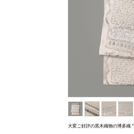
大変ご好評の黒木織物の博多織 "