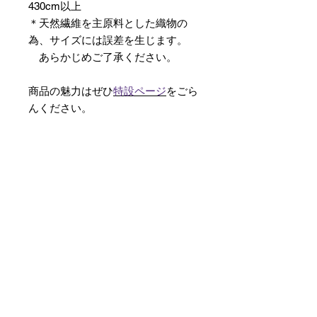
430cm以上
＊天然繊維を主原料とした織物の
為、サイズには誤差を生じます。
あらかじめご了承ください。
商品の魅力はぜひ
特設ページ
をごら
んください。
【予約購入と表示されている時】
在庫切れの場合に「予約購入」に切
り替わります。
そのままカートにお進みいただきご
購入いただきますと
受注生産させていただきます。
約１ヶ月～２ヶ月ほどの制作期間を
いただきますが、
新たに織り上げて納品させていただ
きます。