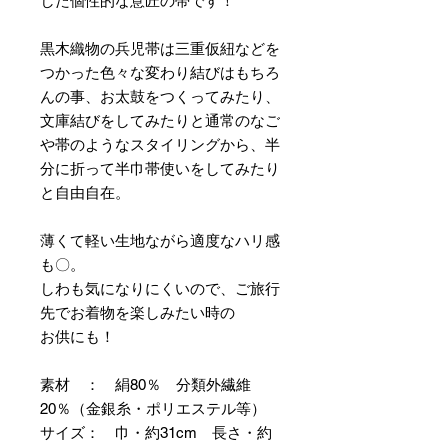
した個性的な意匠の帯です！
黒木織物の兵児帯は三重仮紐などを
つかった色々な変わり結びはもちろ
んの事、お太鼓をつくってみたり、
文庫結びをしてみたりと通常のなご
や帯のようなスタイリングから、半
分に折って半巾帯使いをしてみたり
と自由自在。
薄くて軽い生地ながら適度なハリ感
も〇。
しわも気になりにくいので、ご旅行
先でお着物を楽しみたい時の
お供にも！
素材 ： 絹80％ 分類外繊維
20％（金銀糸・ポリエステル等）
サイズ： 巾・約31cm 長さ・約