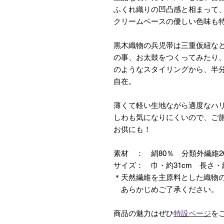
ふくれ織りの凹凸感と相まって
クリームベースの優しい色味も
黒木織物の兵児帯は三重仮紐な
の事、お太鼓をつくってみたり
のようなスタイリングから、半
自在。
薄くて軽い生地ながら適度なハ
しわも気になりにくいので、ご
お供にも！
素材 ： 絹80％ 分類外繊維
サイズ： 巾・約31cm 長さ・約
＊天然繊維を主原料とした織物
あらかじめご了承ください。
商品の魅力はぜひ
特設ページ
を