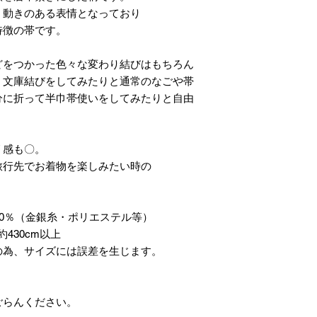
、動きのある表情となっており
特徴の帯です。
どをつかった色々な変わり結びはもちろん
、文庫結びをしてみたりと通常のなごや帯
分に折って半巾帯使いをしてみたりと自由
リ感も〇。
旅行先でお着物を楽しみたい時の
20％（金銀糸・ポリエステル等）
430cm以上
の為、サイズには誤差を生じます。
ごらんください。