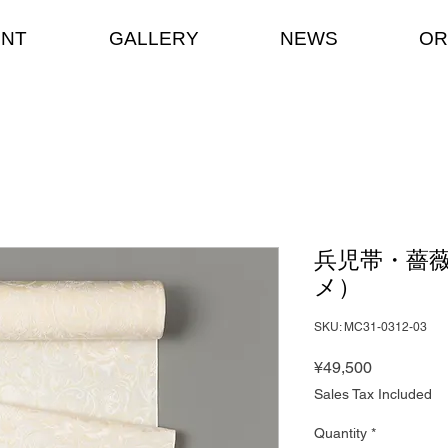
ENT
GALLERY
NEWS
OR
兵児帯・薔薇
メ）
SKU: MC31-0312-03
Price
¥49,500
Sales Tax Included
Quantity
*