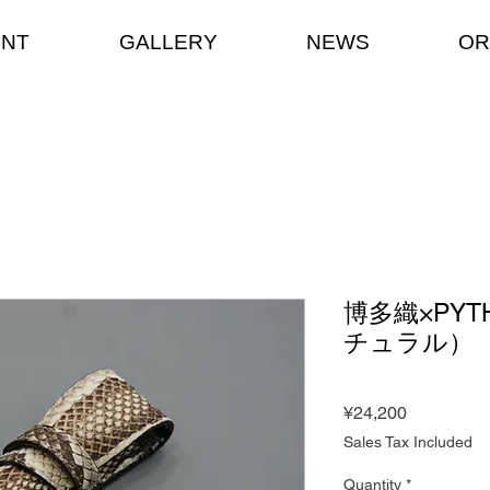
ENT
GALLERY
NEWS
OR
博多織×PY
チュラル）
Price
¥24,200
Sales Tax Included
Quantity
*