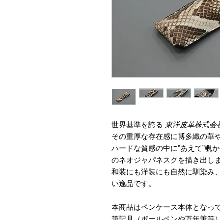
世界基準を誇る
東洋皮革株式会
その重厚な存在感に博多織の華
ハードな質感の中に”あえて”覗
のネオジャパネスクを描き出し
和装にも洋装にも自然に馴染み
い逸品です。
本商品はペンケース本体となっ
筆記具（ボールペンや万年筆等