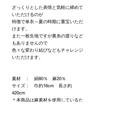
ざっくりとした表情と気軽に締めて
いただけるのが
特徴で単衣～夏の時期に重宝いただ
けます。
また一枚生地ですが裏糸の渡りなど
もありませんので
色々な変わり結びなどもチャレンジ
いただけます。
素材 ： 絹80％ 麻20％
サイズ： 巾約16cm 長さ約
420cm
＊本商品は麻素材を使用しているた
め特有の毛羽立ちやふしが見られま
すが、異常ではありませんので事前
にご了承のほどお願いいたします。
＊天然繊維を主原料とした織物の