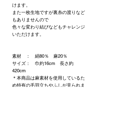
けます。
また一枚生地ですが裏糸の渡りなど
もありませんので
色々な変わり結びなどもチャレンジ
いただけます。
素材 ： 絹80％ 麻20％
サイズ： 巾約16cm 長さ約
420cm
＊本商品は麻素材を使用しているた
め特有の毛羽立ちやふしが見られま
すが、異常ではありませんので事前
にご了承のほどお願いいたします。
＊天然繊維を主原料とした織物の
為、サイズには誤差を生じます。
あらかじめご了承ください。