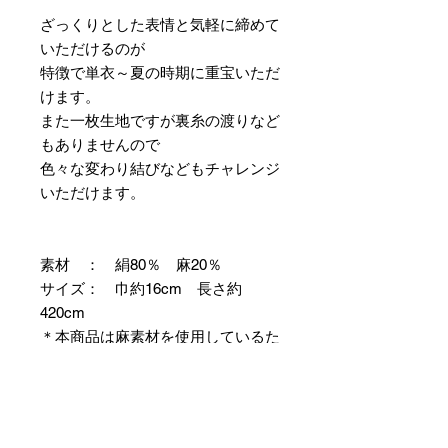
ざっくりとした表情と気軽に締めて
いただけるのが
特徴で単衣～夏の時期に重宝いただ
けます。
また一枚生地ですが裏糸の渡りなど
もありませんので
色々な変わり結びなどもチャレンジ
いただけます。
素材 ： 絹80％ 麻20％
サイズ： 巾約16cm 長さ約
420cm
＊本商品は麻素材を使用しているた
め特有の毛羽立ちやふしが見られま
すが、異常ではありませんので事前
にご了承のほどお願いいたします。
＊天然繊維を主原料とした織物の