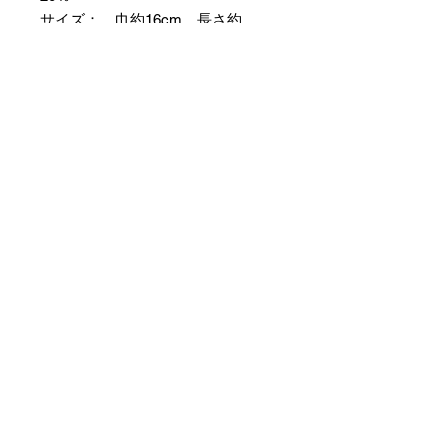
サイズ： 巾約16cm 長さ約
420cm
＊本商品は紙布素材を使用している
ため特有のふし等が見られますが、
異常ではありませんので事前にご了
承のほどお願いいたします。
＊天然繊維を主原料とした織物の
為、サイズには誤差を生じます。
あらかじめご了承ください。
No Reviews Yet
Share your thoughts. Be the first to
leave a review.
Leave a Review