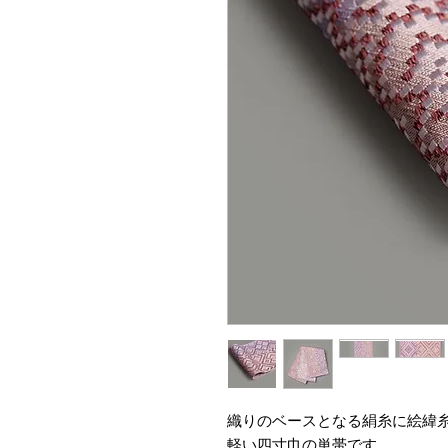
織りのベースとなる絹糸に絵緯
軽い四寸巾の単帯です。