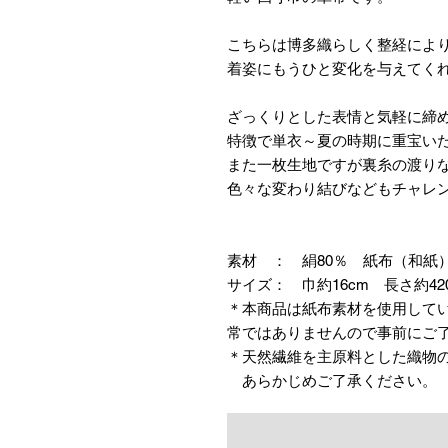
こちらは博多織らしく整経によ
着姿にもうひと変化を与えてく
ざっくりとした表情と気軽に締
特徴で単衣～夏の時期に重宝い
また一枚生地ですが裏糸の渡り
色々な変わり結びなどもチャレ
素材 ： 絹80％ 紙布（和紙）
サイズ： 巾約16cm 長さ約42
＊本商品は紙布素材を使用して
常ではありませんので事前にご
＊天然繊維を主原料とした織物
あらかじめご了承ください。