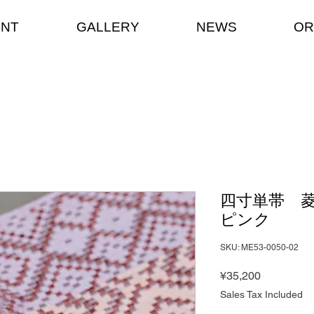
ENT
GALLERY
NEWS
OR
四寸単帯 菱
ピンク
SKU: ME53-0050-02
Price
¥35,200
Sales Tax Included