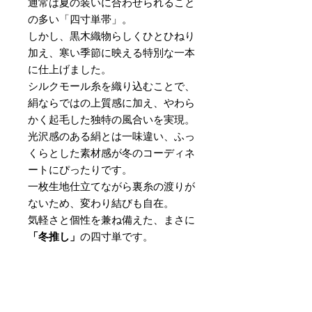
通常は夏の装いに合わせられること
の多い「四寸単帯」。
しかし、黒木織物らしくひとひねり
加え、寒い季節に映える特別な一本
に仕上げました。
シルクモール糸を織り込むことで、
絹ならではの上質感に加え、やわら
かく起毛した独特の風合いを実現。
光沢感のある絹とは一味違い、ふっ
くらとした素材感が冬のコーディネ
ートにぴったりです。
一枚生地仕立てながら裏糸の渡りが
ないため、変わり結びも自在。
気軽さと個性を兼ね備えた、まさに
「冬推し」
の四寸単です。
素材
：絹100％
サイズ
：巾 約16cm × 長さ 約
420cm