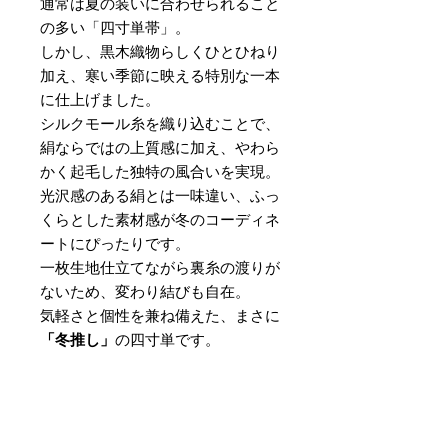
通常は夏の装いに合わせられること
の多い「四寸単帯」。
しかし、黒木織物らしくひとひねり
加え、寒い季節に映える特別な一本
に仕上げました。
シルクモール糸を織り込むことで、
絹ならではの上質感に加え、やわら
かく起毛した独特の風合いを実現。
光沢感のある絹とは一味違い、ふっ
くらとした素材感が冬のコーディネ
ートにぴったりです。
一枚生地仕立てながら裏糸の渡りが
ないため、変わり結びも自在。
気軽さと個性を兼ね備えた、まさに
「冬推し」
の四寸単です。
素材
：絹100％
サイズ
：巾 約16cm × 長さ 約
420cm