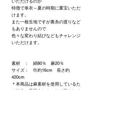
いただけるのが
特徴で単衣～夏の時期に重宝いただ
けます。
また一枚生地ですが裏糸の渡りなど
もありませんので
色々な変わり結びなどもチャレンジ
いただけます。
素材 ： 絹80％ 麻20％
サイズ： 巾約16cm 長さ約
420cm
＊本商品は麻素材を使用しているた
め特有の毛羽立ちやふしが見られま
すが、異常ではありませんので事前
にご了承のほどお願いいたします。
＊天然繊維を主原料とした織物の
為、サイズには誤差を生じます。
あらかじめご了承ください。