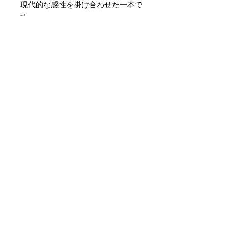
現代的な感性を掛け合わせた一本で
す。
素材 ： 絹100％
サイズ： 巾約16cm 長さ約
420cm
＊天然繊維を主原料とした織物の
為、サイズには誤差を生じます。
あらかじめご了承ください。
No Reviews Yet
Share your thoughts. Be the first to
leave a review.
Leave a Review