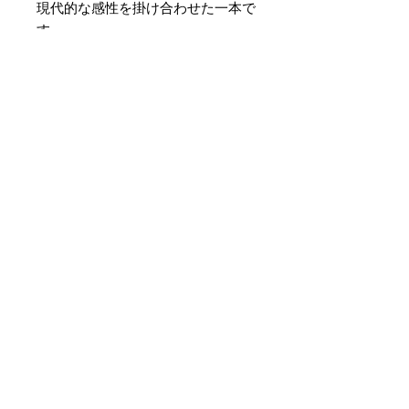
現代的な感性を掛け合わせた一本で
す。
素材 ： 絹100％
サイズ： 巾約16cm 長さ約
420cm
＊天然繊維を主原料とした織物の
為、サイズには誤差を生じます。
あらかじめご了承ください。
No Reviews Yet
Share your thoughts. Be the first to
leave a review.
Leave a Review