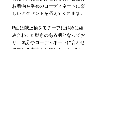
お着物や浴衣のコーディネートに楽
しいアクセントを添えてくれます。
B面は献上柄をモチーフに斜めに組
み合わせた動きのある柄となってお
り、気分やコーディネートに合わせ
て異なる表情をお楽しみいただけま
す。
素材 ： 絹100％
サイズ： 巾約16cm 長さ約
420cm
＊天然繊維を主原料とした織物の
為、サイズには誤差を生じます。
あらかじめご了承ください。