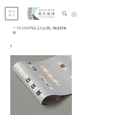
ME
NU
＊10,000円以上のお買い物送料無
料