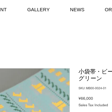
ENT
GALLERY
NEWS
OR
小袋帯・ビ
グリーン
SKU: MB00-0024-01
Price
¥66,000
Sales Tax Included