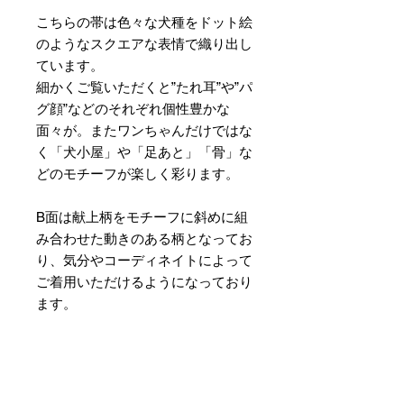
こちらの帯は色々な犬種をドット絵
のようなスクエアな表情で織り出し
ています。
細かくご覧いただくと”たれ耳”や”パ
グ顔”などのそれぞれ個性豊かな
面々が。またワンちゃんだけではな
く「犬小屋」や「足あと」「骨」な
どのモチーフが楽しく彩ります。
B面は献上柄をモチーフに斜めに組
み合わせた動きのある柄となってお
り、気分やコーディネイトによって
ご着用いただけるようになっており
ます。
素材 ： 絹100％
サイズ： 巾約16cm 長さ約