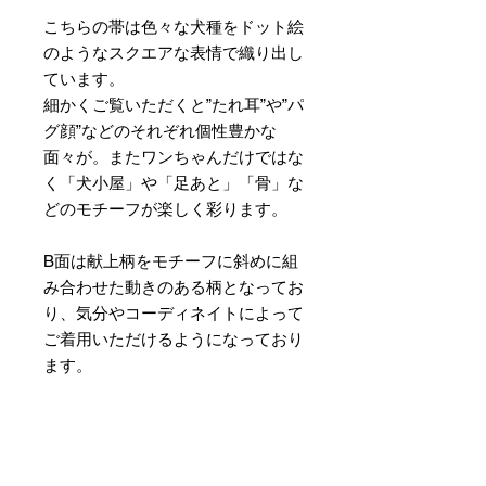
こちらの帯は色々な犬種をドット絵
のようなスクエアな表情で織り出し
ています。
細かくご覧いただくと”たれ耳”や”パ
グ顔”などのそれぞれ個性豊かな
面々が。またワンちゃんだけではな
く「犬小屋」や「足あと」「骨」な
どのモチーフが楽しく彩ります。
B面は献上柄をモチーフに斜めに組
み合わせた動きのある柄となってお
り、気分やコーディネイトによって
ご着用いただけるようになっており
ます。
素材 ： 絹100％
サイズ： 巾約16cm 長さ約