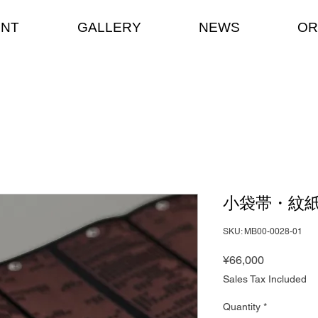
ENT
GALLERY
NEWS
OR
小袋帯・紋紙
SKU: MB00-0028-01
Price
¥66,000
Sales Tax Included
Quantity
*