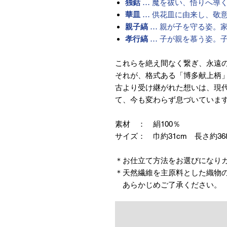
独鈷
… 魔を祓い、悟りへ導
華皿
… 供花皿に由来し、敬
親子縞
… 親が子を守る姿。
孝行縞
… 子が親を慕う姿。
これらを絶え間なく繋ぎ、永遠
それが、格式ある「博多献上柄
古より受け継がれた想いは、現
て、今も変わらず息づいていま
素材 ： 絹100％
サイズ： 巾約31cm 長さ約36
＊お仕立て方法をお選びになり
＊天然繊維を主原料とした織物
あらかじめご了承ください。