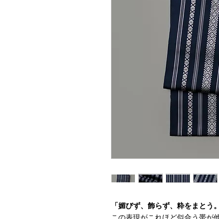
「媚びず、飾らず、粋をまとう
この表現がこれほど似合う帯が