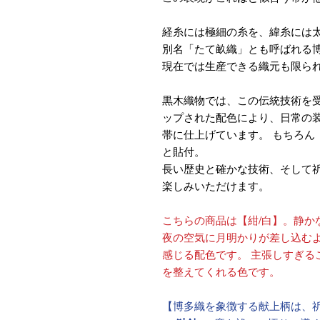
経糸には極細の糸を、緯糸には
別名「たて畝織」とも呼ばれる
現在では生産できる織元も限ら
黒木織物では、この伝統技術を
ップされた配色により、日常の
帯に仕上げています。 もちろん
と貼付。
長い歴史と確かな技術、そして
楽しみいただけます。
こちらの商品は【紺/白】。静か
夜の空気に月明かりが差し込むよ
感じる配色です。 主張しすぎる
を整えてくれる色です。
【博多織を象徴する献上柄は、