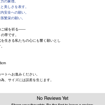
く力の象徴。
意と美しさを表す。
家内安全への願い。
子孫繁栄の願い。
のご縁を祈る――
」の帯です。
代を生きる私たちの心にも響く願いとし
す。
8cm
カートへお進みください。
の為、サイズには誤差を生じます。
No Reviews Yet
Share your thoughts. Be the first to leave a review.