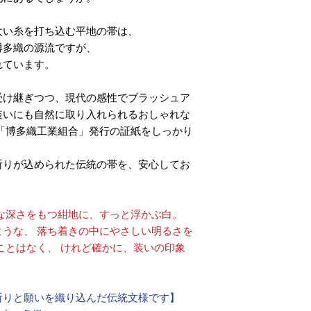
太い糸を打ち込む平地の帯は、
博多織の源流ですが、
れています。
受け継ぎつつ、現代の感性でブラッシュア
装いにも自然に取り入れられるおしゃれな
「博多織工業組合」発行の証紙をしっかり
祈りが込められた伝統の帯を、安心してお
な深さをもつ紺地に、すっと浮かぶ白。
うな、 落ち着きの中にやさしい明るさを
ことはなく、 けれど確かに、装いの印象
祈りと願いを織り込んだ伝統文様です】