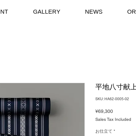
ENT
GALLERY
NEWS
OR
平地八寸献上
SKU: HA62-0005-02
Price
¥69,300
Sales Tax Included
お仕立て
*