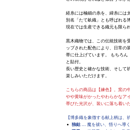
経糸には極細の糸を、緯糸には
別名「たて畝織」とも呼ばれる
現在では生産できる織元も限ら
黒木織物では、この伝統技術を
ップされた配色により、日常の
帯に仕上げています。 もちろん
と貼付。
長い歴史と確かな技術、そして
楽しみいただけます。
こちらの商品は【練色】。窯の
やや黄味がかったやわらかなア
帯びた光沢が、装いに落ち着い
【博多織を象徴する献上柄は、
独鈷
… 魔を祓い、悟りへ導