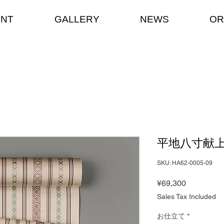
ENT
GALLERY
NEWS
OR
平地八寸献
SKU: HA62-0005-09
Price
¥69,300
Sales Tax Included
お仕立て
*