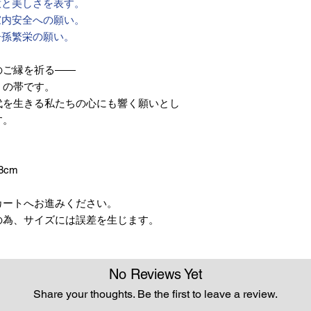
意と美しさを表す。
家内安全への願い。
子孫繁栄の願い。
のご縁を祈る――
」の帯です。
代を生きる私たちの心にも響く願いとし
す。
8cm
カートへお進みください。
の為、サイズには誤差を生じます。
No Reviews Yet
Share your thoughts. Be the first to leave a review.