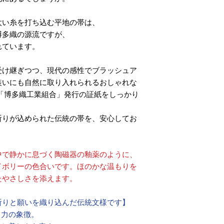
太い糸を打ち込む平地の帯は、
博多織の源流ですが、
れています。
受け継ぎつつ、現代の感性でブラッシュア
装いにも自然に取り入れられるおしゃれな
「博多織工業組合」発行の証紙をしっかり
祈りが込められた伝統の帯を、安心してお
中で静かに息づく陶磁器の釉薬のように、
イボリーの色合いです。ほのかな温もりを
たやさしさを添えます。
祈りと願いを織り込んだ伝統文様です】
く力の象徴。