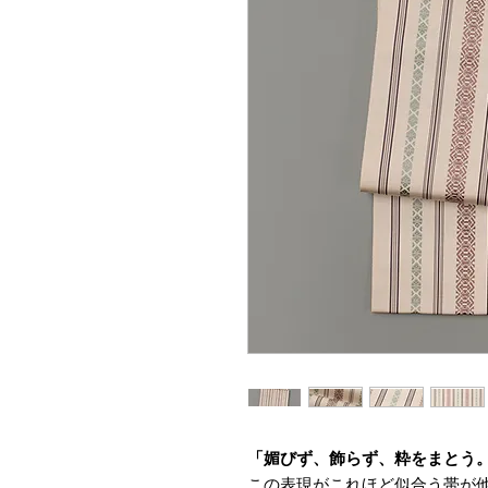
「媚びず、飾らず、粋をまとう
この表現がこれほど似合う帯が