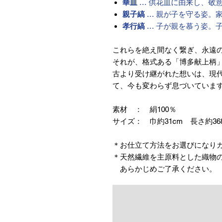
華皿
… 供花皿に由来し、敬
親子縞
… 親が子を守る姿。
孝行縞
… 子が親を慕う姿。
これらを絶え間なく繋ぎ、永遠
それが、格式ある「博多献上柄
古より受け継がれた想いは、現
て、今も変わらず息づいていま
素材 ： 絹100％
サイズ： 巾約31cm 長さ約36
＊お仕立て方法をお選びになり
＊天然繊維を主原料とした織物
あらかじめご了承ください。