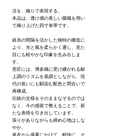
涼を、織りで表現する。
本品は、透け感の美しい羅織を用い
て織り上げた四寸単帯です。
経糸の間隔を活かした独特の構造に
より、光と風を柔らかく通し、見た
目にも軽やかな印象を生み出しま
す。
意匠には、博多織に受け継がれる献
上調のリズムを基調としながら、現
代の装いにも馴染む配色と間合いで
再構成。
伝統の文様をそのままなぞるのでは
なく、今の感覚で整えることで、新
たな表情を引き出しています。
張りがありながらも締め心地はしな
やか。
単衣から盛夏にかけて、軽快に、そ