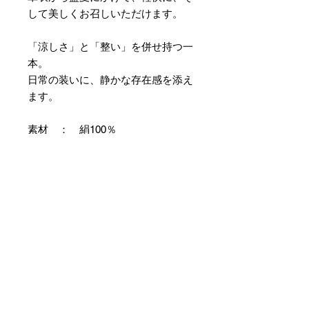
して美しくお召しいただけます。
「涼しさ」と「整い」を併せ持つ一
本。
日常の装いに、静かな存在感を添え
ます。
素材 ： 絹100％
サイズ： 巾約16cm 長さ約
420cm
＊本商品は専用の太い糸を用い、ざ
っくりとした織組織にて織り上げて
おります。つきましては特有のフシ
などが見られますが、異常ではあり
ませんので事前にご了承のほどお願
いいたします。
＊天然繊維を主原料とした織物の
為、サイズには誤差を生じます。