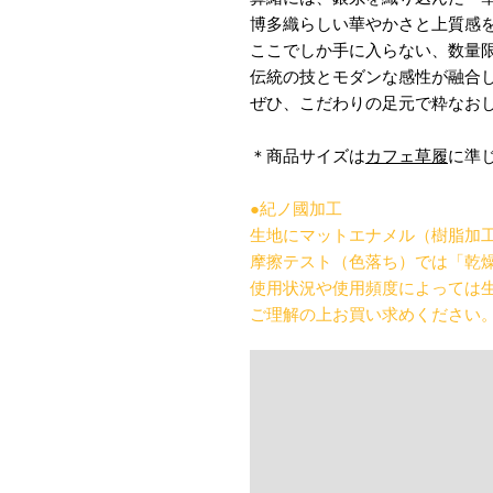
博多織らしい華やかさと上質感
ここでしか手に入らない、数量
伝統の技とモダンな感性が融合
ぜひ、こだわりの足元で粋なお
＊商品サイズは
カフェ草履
に準
●紀ノ國加工
生地にマットエナメル（樹脂加
摩擦テスト（色落ち）では「乾燥
使用状況や使用頻度によっては
ご理解の上お買い求めください