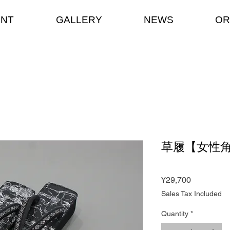
ENT
GALLERY
NEWS
OR
草履【女性
Price
¥29,700
Sales Tax Included
Quantity
*