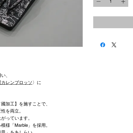
用い、
屋カレンブロッソ
〉に
ノ國加工】を施すことで、
匠性を両立。
上がっています。
様「Marble」を採用。
華皿」をあしらい、