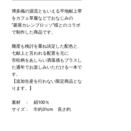
博多織の源流ともいえる平地献上帯
をカフェ草履などでおなじみの
”菱屋カレンブロッソ”様とのコラボ
で制作した商品です。
幾度も検討を重ね決定した配色と、
七献上と言われる配置を元に
市松柄をあしらい洒落感もプラスし
た通年でお楽しみいただける一本で
す。
【追加生産を行わない限定商品とな
ります。】
素材 ： 絹100％
サイズ： 巾約31cm 長さ約
368cm
＊お仕立て方法をお選びになりカー