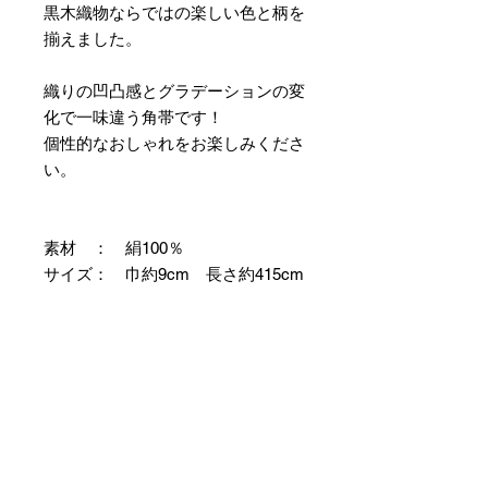
黒木織物ならではの楽しい色と柄を
揃えました。
織りの凹凸感とグラデーションの変
化で一味違う角帯です！
個性的なおしゃれをお楽しみくださ
い。
素材 ： 絹100％
サイズ： 巾約9cm 長さ約415cm
＊両かがりの仕立て帯のため両端に
縫製耳があります。
＊天然繊維を主原料とした織物の
為、サイズには誤差を生じます。
あらかじめご了承ください。