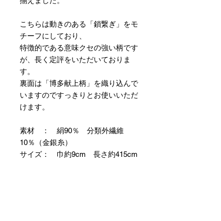
揃えました。
こちらは動きのある「鎖繋ぎ」をモ
チーフにしており、
特徴的である意味クセの強い柄です
が、長く定評をいただいておりま
す。
裏面は「博多献上柄」を織り込んで
いますのですっきりとお使いいただ
けます。
素材 ： 絹90％ 分類外繊維
10％（金銀糸）
サイズ： 巾約9cm 長さ約415cm
＊両かがりの仕立て帯のため両端に
縫製耳があります。
＊天然繊維を主原料とした織物の
為、サイズには誤差を生じます。