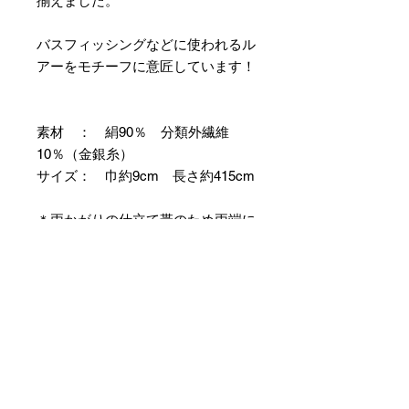
揃えました。
バスフィッシングなどに使われるル
アーをモチーフに意匠しています！
素材 ： 絹90％ 分類外繊維
10％（金銀糸）
サイズ： 巾約9cm 長さ約415cm
＊両かがりの仕立て帯のため両端に
縫製耳があります。
＊天然繊維を主原料とした織物の
為、サイズには誤差を生じます。
あらかじめご了承ください。
No Reviews Yet