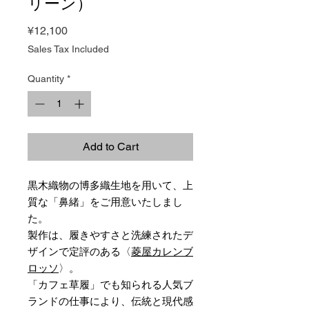
リーン）
Price
¥12,100
Sales Tax Included
Quantity
*
Add to Cart
黒木織物の博多織生地を用いて、上
質な「鼻緒」をご用意いたしまし
た。
製作は、履きやすさと洗練されたデ
ザインで定評のある〈
菱屋カレンブ
ロッソ
〉。
「カフェ草履」でも知られる人気ブ
ランドの仕事により、伝統と現代感